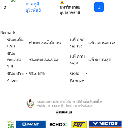
ภาคภูมิ
2
1
มหาวิทยาลัย
อุไรพันธ์
อุบลราชธานี
Remark:
ชนะแต้ม
แพ้ ออก
-
ทำคะแนนได้ก่อน
-
แพ้ ออกนอกวง
แรก
นอกวง
ชนะ
แพ้ ดาบ
คะแนน
-
ชนะคะแนนรวม
-
แพ้ ดาบหลุด
หลุด
รวม
ชนะ BYE
-
ชนะ BYE
Gold
-
Silver
-
Bronze
-