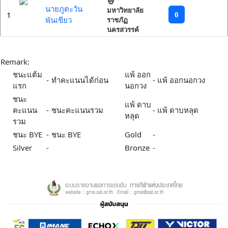
นายภูตะวัน
มหาวิทยาลัย
1
0
พันเขียว
ราชภัฏ
นครสวรรค์
Remark:
ชนะแต้ม
แพ้ ออก
-
ทำคะแนนได้ก่อน
-
แพ้ ออกนอกวง
แรก
นอกวง
ชนะ
แพ้ ดาบ
คะแนน
-
ชนะคะแนนรวม
-
แพ้ ดาบหลุด
หลุด
รวม
ชนะ BYE
-
ชนะ BYE
Gold
-
Silver
-
Bronze
-