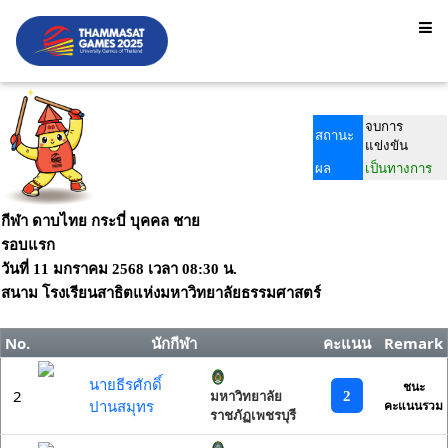
จบการ
สถานะ
แข่งขัน
ผล
เป็นทางการ
กีฬา ดาบไทย กระบี่ บุคคล ชาย
รอบแรก
วันที่
11 มกราคม 2568
เวลา
08:30 น.
สนาม
โรงเรียนสาธิตแห่งมหาวิทยาลัยธรรมศาสตร์
No.
นักกีฬา
คะแนน
Remark
นายธีรศักดิ์
ชนะ
2
2
มหาวิทยาลัย
ปานสมุทร
คะแนนรวม
ราชภัฏเพชรบุรี