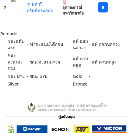
กานต์กวี
2
0
จุฬาลงกรณ์
ทรัพย์ประกอบ
มหาวิทยาลัย
Remark:
ชนะแต้ม
แพ้ ออก
-
ทำคะแนนได้ก่อน
-
แพ้ ออกนอกวง
แรก
นอกวง
ชนะ
แพ้ ดาบ
คะแนน
-
ชนะคะแนนรวม
-
แพ้ ดาบหลุด
หลุด
รวม
ชนะ BYE
-
ชนะ BYE
Gold
-
Silver
-
Bronze
-