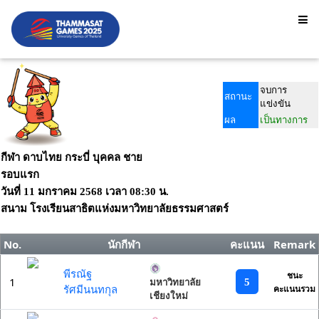
จบการ
สถานะ
แข่งขัน
ผล
เป็นทางการ
กีฬา ดาบไทย กระบี่ บุคคล ชาย
รอบแรก
วันที่
11 มกราคม 2568
เวลา
08:30 น.
สนาม
โรงเรียนสาธิตแห่งมหาวิทยาลัยธรรมศาสตร์
No.
นักกีฬา
คะแนน
Remark
พีรณัฐ
ชนะ
1
5
มหาวิทยาลัย
รัศมีนนทกุล
คะแนนรวม
เชียงใหม่