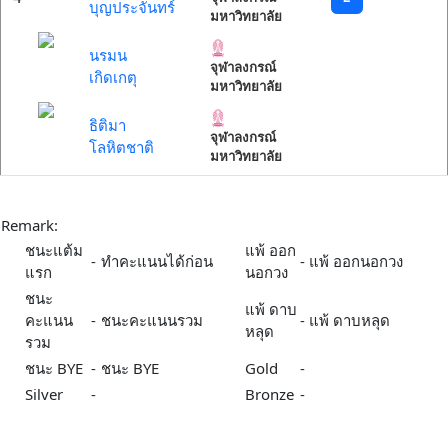
บุญประจันทร์
มหาวิทยาลัย
นรมน
จุฬาลงกรณ์
เกิดเกตุ
มหาวิทยาลัย
ธิติมา
จุฬาลงกรณ์
โลหิตชาติ
มหาวิทยาลัย
Remark:
ชนะแต้ม
แพ้ ออก
-
ทำคะแนนได้ก่อน
-
แพ้ ออกนอกวง
แรก
นอกวง
ชนะ
แพ้ ดาบ
คะแนน
-
ชนะคะแนนรวม
-
แพ้ ดาบหลุด
หลุด
รวม
ชนะ BYE
-
ชนะ BYE
Gold
-
Silver
-
Bronze
-