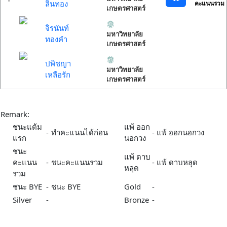
ลิ้นทอง
คะแนนรวม
เกษตรศาสตร์
จิรนันท์
มหาวิทยาลัย
ทองคำ
เกษตรศาสตร์
ปพิชญา
มหาวิทยาลัย
เหลือรัก
เกษตรศาสตร์
Remark:
ชนะแต้ม
แพ้ ออก
-
ทำคะแนนได้ก่อน
-
แพ้ ออกนอกวง
แรก
นอกวง
ชนะ
แพ้ ดาบ
คะแนน
-
ชนะคะแนนรวม
-
แพ้ ดาบหลุด
หลุด
รวม
ชนะ BYE
-
ชนะ BYE
Gold
-
Silver
-
Bronze
-