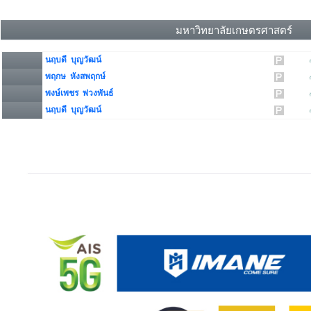
มหาวิทยาลัยเกษตรศาสตร์
นฤบดี บุญวัฒน์
พฤกษ หังสพฤกษ์
พงษ์เพชร พ่วงพันธ์
นฤบดี บุญวัฒน์