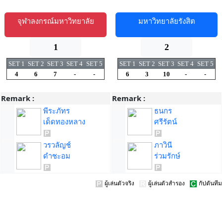
จุฬาลงกรณ์มหาวิทยาลัย
มหาวิทยาลัยรังสิต
1
2
SET 1
SET 2
SET 3
SET 4
SET 5
SET 1
SET 2
SET 3
SET 4
SET 5
4
6
7
-
-
6
3
10
-
-
Remark :
Remark :
พีระภัทร
ธนกร
เด็ดทองหลาง
ศรีรัตน์
วรวลัญช์
ภาวินี
ดำชะอม
ร่วมรักษ์
ผู้เล่นตัวจริง
ผู้เล่นตัวสำรอง
กัปตันทีม