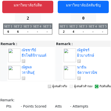
มหาวิทยาลัยรังสิต
มหาวิทยาลัยอัสสัมชัญ
2
0
SET 1
SET 2
SET 3
SET 4
SET 5
SET 1
SET 2
SET 3
SET 4
SET 5
6
6
-
-
-
2
4
-
-
-
Remark :
Remark :
ณัชชารีย์
ณัฐพัชร์
ธีรโชติจิรานนท์
ผิวบางรักษ์
ณัฐพล
นาธัน
วราสินธุ๋
จัตวาพรวนิช
ผู้เล่นตัวจริง
ผู้เล่นตัวสำรอง
กัปตันทีม
Remark:
Pts
-
Points Scored
Atts
-
Attempts