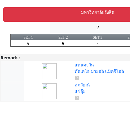
มหาวิทยาลัยรังสิต
2
SET 1
SET 2
SET 3
S
6
6
-
Remark :
แทนตะวัน
ทัดเดโอ มายอลิ แม็คจิโอลิ
ศุภวัฒน์
แซ่อุ้ย