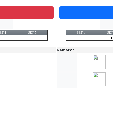
ET 4
SET 5
SET 1
SET
-
-
1
4
Remark :