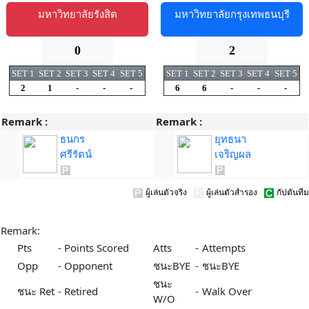
มหาวิทยาลัยรังสิต
มหาวิทยาลัยกรุงเทพธนบุรี
0
2
SET 1
SET 2
SET 3
SET 4
SET 5
SET 1
SET 2
SET 3
SET 4
SET 5
2
1
-
-
-
6
6
-
-
-
Remark :
Remark :
ธนกร
ยุทธนา
ศรีรัตน์
เจริญผล
ผู้เล่นตัวจริง
ผู้เล่นตัวสำรอง
กัปตันทีม
Remark:
Pts
-
Points Scored
Atts
-
Attempts
Opp
-
Opponent
ชนะBYE
-
ชนะBYE
ชนะ
ชนะ Ret
-
Retired
-
Walk Over
W/O