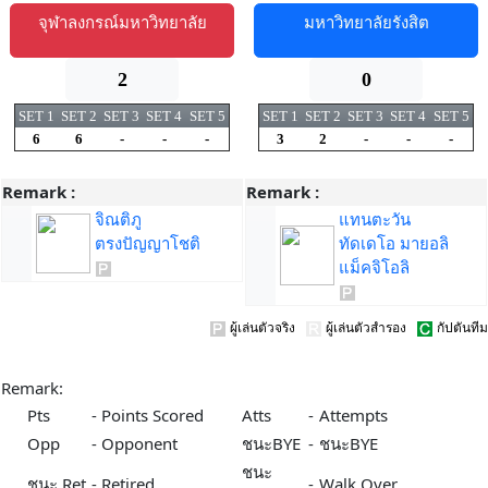
จุฬาลงกรณ์มหาวิทยาลัย
มหาวิทยาลัยรังสิต
2
0
SET 1
SET 2
SET 3
SET 4
SET 5
SET 1
SET 2
SET 3
SET 4
SET 5
6
6
-
-
-
3
2
-
-
-
Remark :
Remark :
จิณติภู
แทนตะวัน
ตรงปัญญาโชติ
ทัดเดโอ มายอลิ
แม็คจิโอลิ
ผู้เล่นตัวจริง
ผู้เล่นตัวสำรอง
กัปตันทีม
Remark:
Pts
-
Points Scored
Atts
-
Attempts
Opp
-
Opponent
ชนะBYE
-
ชนะBYE
ชนะ
ชนะ Ret
-
Retired
-
Walk Over