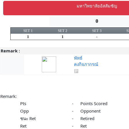
มหาวิทยาลัยอัสสัมชัญ
0
SET 1
SET 2
SET 3
S
1
1
-
Remark :
พัทธ์
คงกิจภากรณ์
Remark:
Pts
-
Points Scored
Opp
-
Opponent
ชนะ Ret
-
Retired
Ret
-
Ret