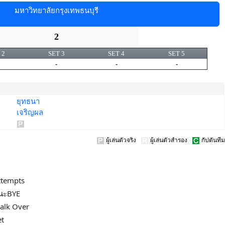
มหาวิทยาลัยกรุงเทพธนบุรี
2
 2
SET 3
SET 4
SET 5
-
-
-
ยุทธนา
เจริญผล
ผู้เล่นตัวจริง
ผู้เล่นตัวสำรอง
กัปตันทีม
ttempts
นะBYE
alk Over
et