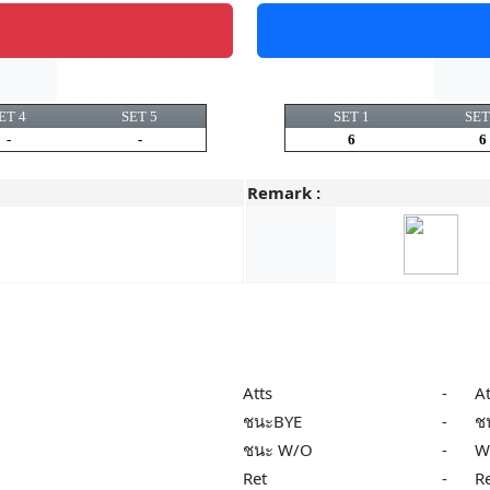
ET 4
SET 5
SET 1
SET
-
-
6
6
Remark :
Atts
-
A
ชนะBYE
-
ช
ชนะ W/O
-
W
Ret
-
R