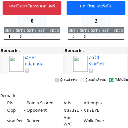
มหาวิทยาลัยธรรมศาสตร์
มหาวิทยาลัยรังสิต
0
2
SET 1
SET 2
SET 3
SET 4
SET 5
SET 1
SET 2
SET 3
SET 4
SET 5
1
0
-
-
-
6
6
-
-
-
Remark :
Remark :
ฌัชชา
ภาวินี
กล่อมกมล
ร่วมรักษ์
ผู้เล่นตัวจริง
ผู้เล่นตัวสำรอง
กัปตันทีม
Remark:
Pts
-
Points Scored
Atts
-
Attempts
Opp
-
Opponent
ชนะBYE
-
ชนะBYE
ชนะ
ชนะ Ret
-
Retired
-
Walk Over
W/O