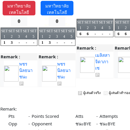
มหาวิทยาลัย
มหาวิทยาลัย
เทคโนโลยี
เทคโนโลยี
พระจอมเกล้า
พระจอมเกล้า
0
0
SET
SET
SET
SET
SET
SET
SET
พระนครเหนือ
พระนครเหนือ
1
2
3
4
5
1
2
SET
SET
SET
SET
SET
SET
SET
SET
SET
SET
6
6
-
-
-
6
6
1
2
3
4
5
1
2
3
4
5
1
3
-
-
-
1
3
-
-
-
Remark :
Remark
เมลิสสา
Remark :
Remark :
จิดาภา
พชร
พชร
เซ
นิลธนา
นิลธนา
ชนะ
ชนะ
ผู้เล่นตัวจริง
ผู้เล่นตัวสำร
Remark:
Pts
-
Points Scored
Atts
-
Attempts
Opp
-
Opponent
ชนะBYE
-
ชนะBYE