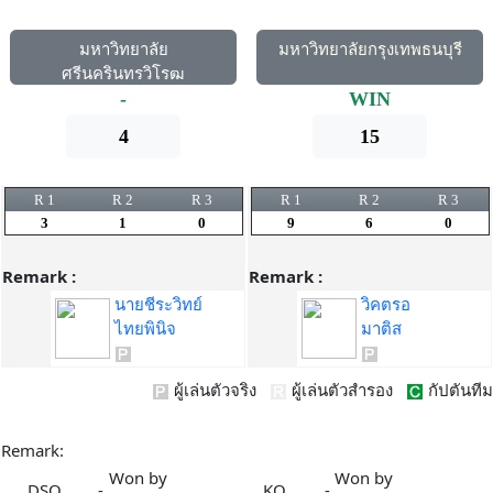
มหาวิทยาลัย
มหาวิทยาลัยกรุงเทพธนบุรี
ศรีนครินทรวิโรฒ
-
WIN
4
15
R 1
R 2
R 3
R 1
R 2
R 3
3
1
0
9
6
0
Remark :
Remark :
นายชีระวิทย์
วิคตรอ
ไทยพินิจ
มาติส
ผู้เล่นตัวจริง
ผู้เล่นตัวสำรอง
กัปตันทีม
Remark:
Won by
Won by
DSQ
-
KO
-