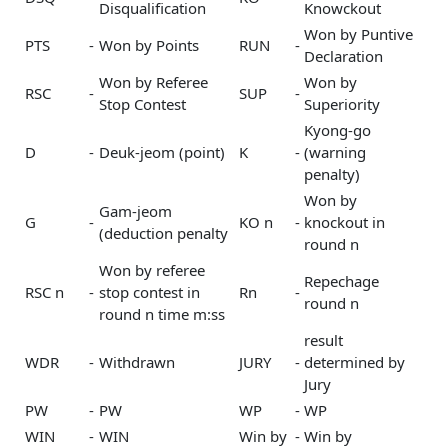
Disqualification
Knowckout
Won by Puntive
PTS
-
Won by Points
RUN
-
Declaration
Won by Referee
Won by
RSC
-
SUP
-
Stop Contest
Superiority
Kyong-go
D
-
Deuk-jeom (point)
K
-
(warning
penalty)
Won by
Gam-jeom
G
-
KO n
-
knockout in
(deduction penalty
round n
Won by referee
Repechage
RSC n
-
stop contest in
Rn
-
round n
round n time m:ss
result
WDR
-
Withdrawn
JURY
-
determined by
Jury
PW
-
PW
WP
-
WP
WIN
-
WIN
Win by
-
Win by