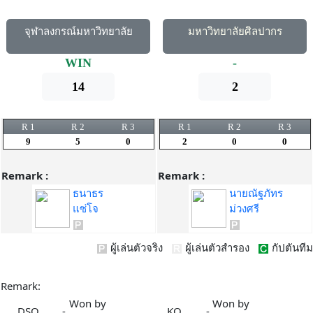
จุฬาลงกรณ์มหาวิทยาลัย
มหาวิทยาลัยศิลปากร
WIN
-
14
2
R 1
R 2
R 3
R 1
R 2
R 3
9
5
0
2
0
0
Remark :
Remark :
ธนาธร
นายณัฐภัทร
แซ่โจ
ม่วงศรี
ผู้เล่นตัวจริง
ผู้เล่นตัวสำรอง
กัปตันทีม
Remark:
Won by
Won by
DSQ
-
KO
-