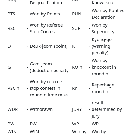
Disqualification
Knowckout
Won by Puntive
PTS
-
Won by Points
RUN
-
Declaration
Won by Referee
Won by
RSC
-
SUP
-
Stop Contest
Superiority
Kyong-go
D
-
Deuk-jeom (point)
K
-
(warning
penalty)
Won by
Gam-jeom
G
-
KO n
-
knockout in
(deduction penalty
round n
Won by referee
Repechage
RSC n
-
stop contest in
Rn
-
round n
round n time m:ss
result
WDR
-
Withdrawn
JURY
-
determined by
Jury
PW
-
PW
WP
-
WP
WIN
-
WIN
Win by
-
Win by