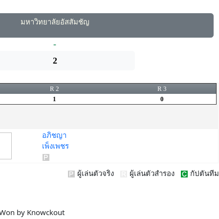
มหาวิทยาลัยอัสสัมชัญ
-
2
R 2
R 3
1
0
อภิชญา
เพ็งเพชร
ผู้เล่นตัวจริง
ผู้เล่นตัวสำรอง
กัปตันทีม
Won by Knowckout