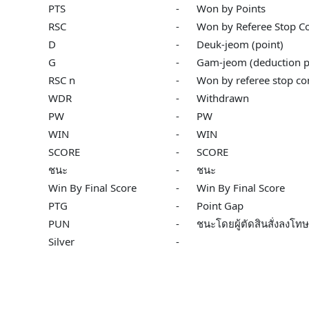
PTS
-
Won by Points
RSC
-
Won by Referee Stop Co
D
-
Deuk-jeom (point)
G
-
Gam-jeom (deduction p
RSC n
-
Won by referee stop con
WDR
-
Withdrawn
PW
-
PW
WIN
-
WIN
SCORE
-
SCORE
ชนะ
-
ชนะ
Win By Final Score
-
Win By Final Score
PTG
-
Point Gap
PUN
-
ชนะโดยผู้ตัดสินสั่งลงโทษค
Silver
-