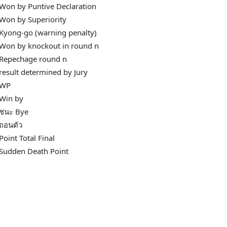
Won by Puntive Declaration
Won by Superiority
Kyong-go (warning penalty)
Won by knockout in round n
Repechage round n
result determined by Jury
WP
Win by
ชนะ Bye
ถอนตัว
Point Total Final
Sudden Death Point