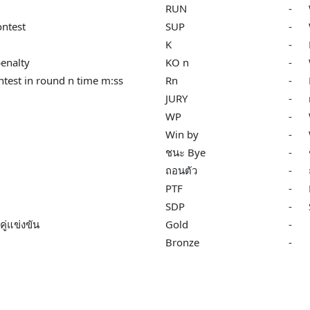
RUN
-
ntest
SUP
-
K
-
enalty
KO n
-
test in round n time m:ss
Rn
-
JURY
-
WP
-
Win by
-
ชนะ Bye
-
ถอนตัว
-
PTF
-
SDP
-
ู่แข่งขัน
Gold
-
Bronze
-