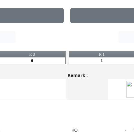
R 3
R 1
0
1
Remark :
n
KO
-