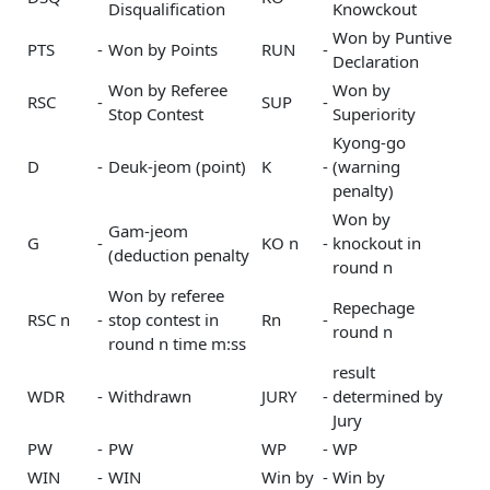
Disqualification
Knowckout
Won by Puntive
PTS
-
Won by Points
RUN
-
Declaration
Won by Referee
Won by
RSC
-
SUP
-
Stop Contest
Superiority
Kyong-go
D
-
Deuk-jeom (point)
K
-
(warning
penalty)
Won by
Gam-jeom
G
-
KO n
-
knockout in
(deduction penalty
round n
Won by referee
Repechage
RSC n
-
stop contest in
Rn
-
round n
round n time m:ss
result
WDR
-
Withdrawn
JURY
-
determined by
Jury
PW
-
PW
WP
-
WP
WIN
-
WIN
Win by
-
Win by