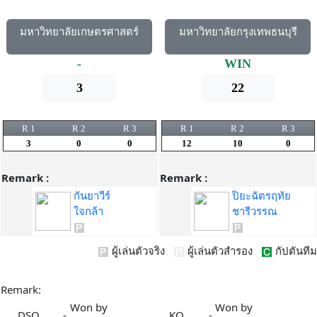
มหาวิทยาลัยเกษตรศาสตร์
มหาวิทยาลัยกรุงเทพธนบุรี
-
WIN
3
22
R 1
R 2
R 3
R 1
R 2
R 3
3
0
0
12
10
0
Remark :
Remark :
กันยาวีร์
ปิยะฉัตรฤทัย
ใจกล้า
ชารีวรรณ
ผู้เล่นตัวจริง
ผู้เล่นตัวสำรอง
กัปตันทีม
Remark:
Won by
Won by
DSQ
-
KO
-