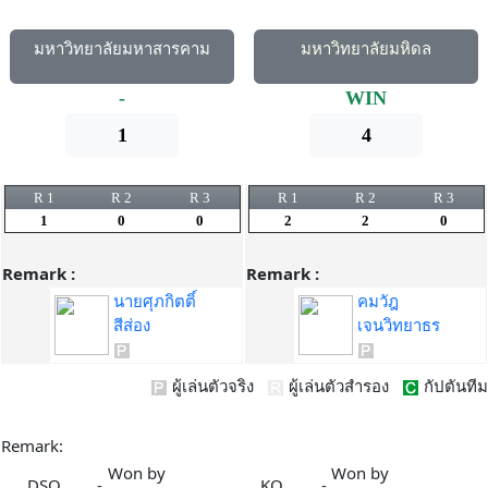
มหาวิทยาลัยมหาสารคาม
มหาวิทยาลัยมหิดล
-
WIN
1
4
R 1
R 2
R 3
R 1
R 2
R 3
1
0
0
2
2
0
Remark :
Remark :
นายศุภกิตติ์
คมวัฎ
สีส่อง
เจนวิทยาธร
ผู้เล่นตัวจริง
ผู้เล่นตัวสำรอง
กัปตันทีม
Remark:
Won by
Won by
DSQ
-
KO
-