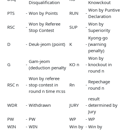
Disqualification
Knowckout
Won by Puntive
PTS
-
Won by Points
RUN
-
Declaration
Won by Referee
Won by
RSC
-
SUP
-
Stop Contest
Superiority
Kyong-go
D
-
Deuk-jeom (point)
K
-
(warning
penalty)
Won by
Gam-jeom
G
-
KO n
-
knockout in
(deduction penalty
round n
Won by referee
Repechage
RSC n
-
stop contest in
Rn
-
round n
round n time m:ss
result
WDR
-
Withdrawn
JURY
-
determined by
Jury
PW
-
PW
WP
-
WP
WIN
-
WIN
Win by
-
Win by