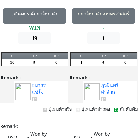
จุฬาลงกรณ์มหาวิทยาลัย
มหาวิทยาลัยเกษตรศาสตร์
WIN
-
19
1
R 1
R 2
R 3
R 1
R 2
R 3
10
9
0
1
0
0
Remark :
Remark :
ธนาธร
ภูวมินทร์
แซ่โจ
คำล้าน
ผู้เล่นตัวจริง
ผู้เล่นตัวสำรอง
กัปตันทีม
Remark:
Won by
Won by
DSQ
-
KO
-