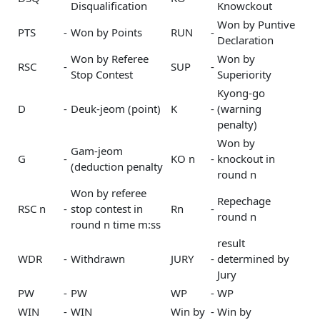
Disqualification
Knowckout
Won by Puntive
PTS
-
Won by Points
RUN
-
Declaration
Won by Referee
Won by
RSC
-
SUP
-
Stop Contest
Superiority
Kyong-go
D
-
Deuk-jeom (point)
K
-
(warning
penalty)
Won by
Gam-jeom
G
-
KO n
-
knockout in
(deduction penalty
round n
Won by referee
Repechage
RSC n
-
stop contest in
Rn
-
round n
round n time m:ss
result
WDR
-
Withdrawn
JURY
-
determined by
Jury
PW
-
PW
WP
-
WP
WIN
-
WIN
Win by
-
Win by