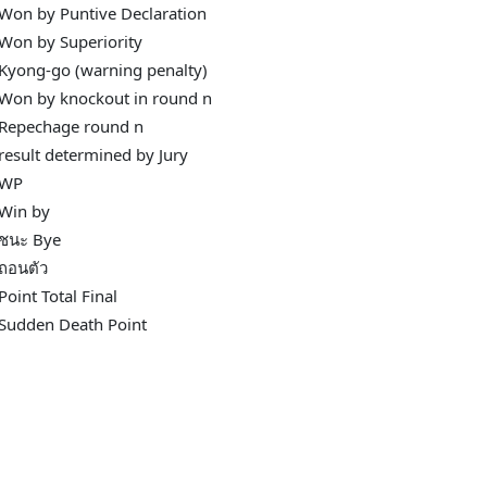
Won by Puntive Declaration
Won by Superiority
Kyong-go (warning penalty)
Won by knockout in round n
Repechage round n
result determined by Jury
WP
Win by
ชนะ Bye
ถอนตัว
Point Total Final
Sudden Death Point