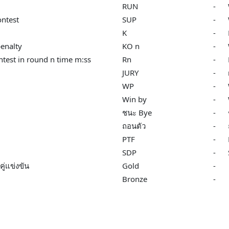
RUN
-
ntest
SUP
-
K
-
enalty
KO n
-
test in round n time m:ss
Rn
-
JURY
-
WP
-
Win by
-
ชนะ Bye
-
ถอนตัว
-
PTF
-
SDP
-
ู่แข่งขัน
Gold
-
Bronze
-