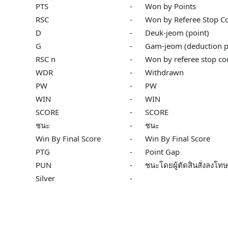
PTS
-
Won by Points
RSC
-
Won by Referee Stop Co
D
-
Deuk-jeom (point)
G
-
Gam-jeom (deduction p
RSC n
-
Won by referee stop con
WDR
-
Withdrawn
PW
-
PW
WIN
-
WIN
SCORE
-
SCORE
ชนะ
-
ชนะ
Win By Final Score
-
Win By Final Score
PTG
-
Point Gap
PUN
-
ชนะโดยผู้ตัดสินสั่งลงโทษค
Silver
-