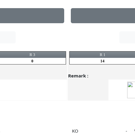
R 3
R 1
0
14
Remark :
n
KO
-