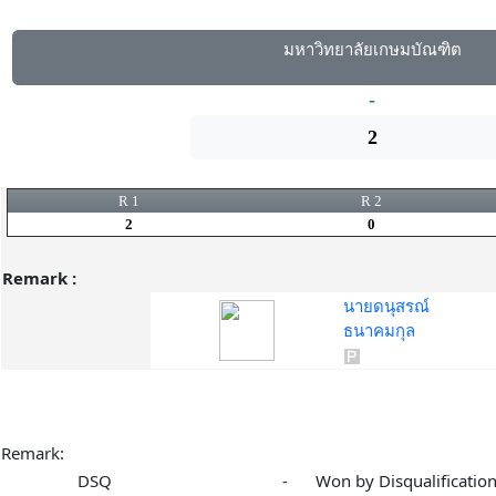
มหาวิทยาลัยเกษมบัณฑิต
-
2
R 1
R 2
2
0
Remark :
นายดนุสรณ์
ธนาคมกุล
Remark:
DSQ
-
Won by Disqualificatio