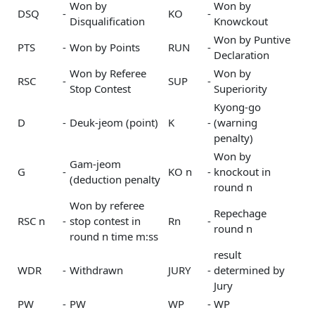
Won by
Won by
DSQ
-
KO
-
Disqualification
Knowckout
Won by Puntive
PTS
-
Won by Points
RUN
-
Declaration
Won by Referee
Won by
RSC
-
SUP
-
Stop Contest
Superiority
Kyong-go
D
-
Deuk-jeom (point)
K
-
(warning
penalty)
Won by
Gam-jeom
G
-
KO n
-
knockout in
(deduction penalty
round n
Won by referee
Repechage
RSC n
-
stop contest in
Rn
-
round n
round n time m:ss
result
WDR
-
Withdrawn
JURY
-
determined by
Jury
PW
-
PW
WP
-
WP