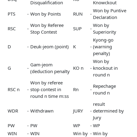
Disqualification
Knowckout
Won by Puntive
PTS
-
Won by Points
RUN
-
Declaration
Won by Referee
Won by
RSC
-
SUP
-
Stop Contest
Superiority
Kyong-go
D
-
Deuk-jeom (point)
K
-
(warning
penalty)
Won by
Gam-jeom
G
-
KO n
-
knockout in
(deduction penalty
round n
Won by referee
Repechage
RSC n
-
stop contest in
Rn
-
round n
round n time m:ss
result
WDR
-
Withdrawn
JURY
-
determined by
Jury
PW
-
PW
WP
-
WP
WIN
-
WIN
Win by
-
Win by