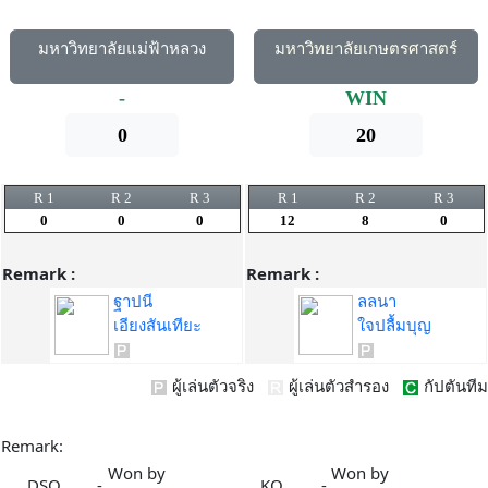
มหาวิทยาลัยแม่ฟ้าหลวง
มหาวิทยาลัยเกษตรศาสตร์
-
WIN
0
20
R 1
R 2
R 3
R 1
R 2
R 3
0
0
0
12
8
0
Remark :
Remark :
ฐาปนี
ลลนา
เอียงสันเทียะ
ใจปลื้มบุญ
ผู้เล่นตัวจริง
ผู้เล่นตัวสำรอง
กัปตันทีม
Remark:
Won by
Won by
DSQ
-
KO
-