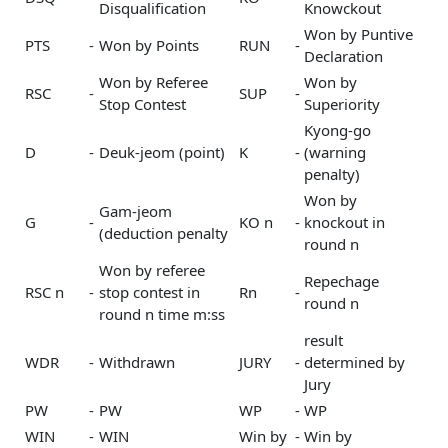
Disqualification
Knowckout
Won by Puntive
PTS
-
Won by Points
RUN
-
Declaration
Won by Referee
Won by
RSC
-
SUP
-
Stop Contest
Superiority
Kyong-go
D
-
Deuk-jeom (point)
K
-
(warning
penalty)
Won by
Gam-jeom
G
-
KO n
-
knockout in
(deduction penalty
round n
Won by referee
Repechage
RSC n
-
stop contest in
Rn
-
round n
round n time m:ss
result
WDR
-
Withdrawn
JURY
-
determined by
Jury
PW
-
PW
WP
-
WP
WIN
-
WIN
Win by
-
Win by