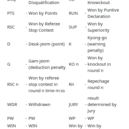
Disqualification
Knowckout
Won by Puntive
PTS
-
Won by Points
RUN
-
Declaration
Won by Referee
Won by
RSC
-
SUP
-
Stop Contest
Superiority
Kyong-go
D
-
Deuk-jeom (point)
K
-
(warning
penalty)
Won by
Gam-jeom
G
-
KO n
-
knockout in
(deduction penalty
round n
Won by referee
Repechage
RSC n
-
stop contest in
Rn
-
round n
round n time m:ss
result
WDR
-
Withdrawn
JURY
-
determined by
Jury
PW
-
PW
WP
-
WP
WIN
-
WIN
Win by
-
Win by