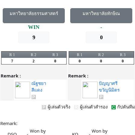
มหาวิทยาลัยธรรมศาสตร์
มหาวิทยาลัยทักษิณ
WIN
-
9
0
R 1
R 2
R 3
R 1
R 2
R 3
7
2
0
0
0
0
Remark :
Remark :
ณัฐชยา
ปัญญาศรี
สีแดง
ขวัญนิมิตร
ผู้เล่นตัวจริง
ผู้เล่นตัวสำรอง
กัปตันทีม
Remark:
Won by
Won by
DSQ
-
KO
-