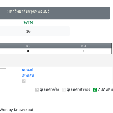
มหาวิทยาลัยกรุงเทพธนบุรี
WIN
16
R 2
R 3
8
0
นฤพงษ์
เทพเสน
ผู้เล่นตัวจริง
ผู้เล่นตัวสำรอง
กัปตันทีม
Won by Knowckout