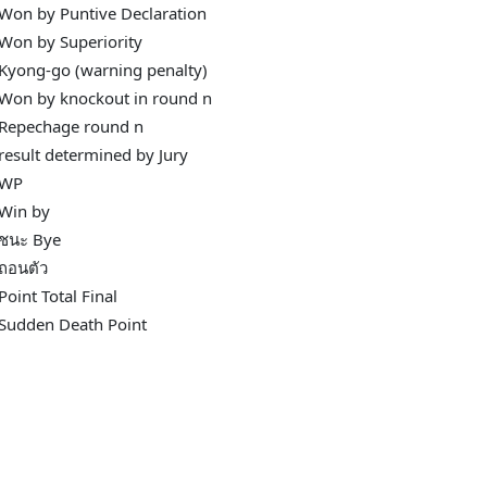
Won by Puntive Declaration
Won by Superiority
Kyong-go (warning penalty)
Won by knockout in round n
Repechage round n
result determined by Jury
WP
Win by
ชนะ Bye
ถอนตัว
Point Total Final
Sudden Death Point