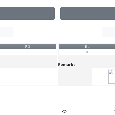
R 3
R 1
0
8
Remark :
n
KO
-