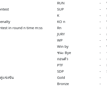
RUN
-
ntest
SUP
-
K
-
enalty
KO n
-
test in round n time m:ss
Rn
-
JURY
-
WP
-
Win by
-
ชนะ Bye
-
ถอนตัว
-
PTF
-
SDP
-
ู่แข่งขัน
Gold
-
Bronze
-