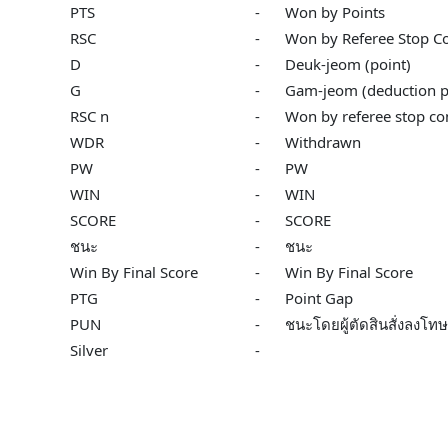
PTS
-
Won by Points
RSC
-
Won by Referee Stop Co
D
-
Deuk-jeom (point)
G
-
Gam-jeom (deduction p
RSC n
-
Won by referee stop con
WDR
-
Withdrawn
PW
-
PW
WIN
-
WIN
SCORE
-
SCORE
ชนะ
-
ชนะ
Win By Final Score
-
Win By Final Score
PTG
-
Point Gap
PUN
-
ชนะโดยผู้ตัดสินสั่งลงโทษค
Silver
-