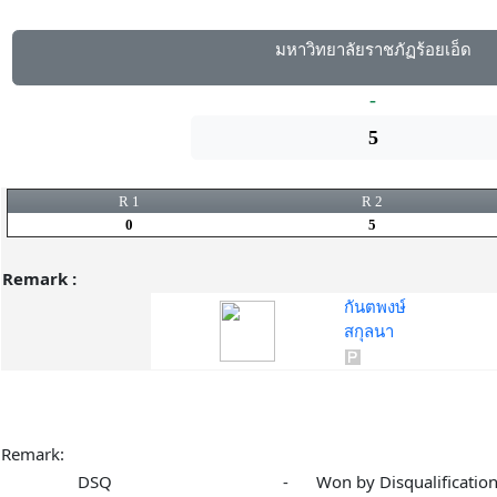
มหาวิทยาลัยราชภัฏร้อยเอ็ด
-
5
R 1
R 2
0
5
Remark :
กันตพงษ์
สกุลนา
Remark:
DSQ
-
Won by Disqualificatio