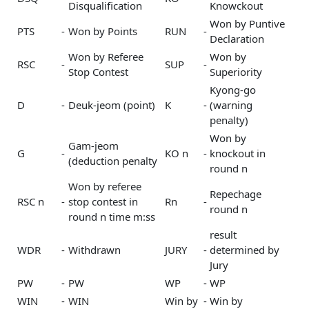
Disqualification
Knowckout
Won by Puntive
PTS
-
Won by Points
RUN
-
Declaration
Won by Referee
Won by
RSC
-
SUP
-
Stop Contest
Superiority
Kyong-go
D
-
Deuk-jeom (point)
K
-
(warning
penalty)
Won by
Gam-jeom
G
-
KO n
-
knockout in
(deduction penalty
round n
Won by referee
Repechage
RSC n
-
stop contest in
Rn
-
round n
round n time m:ss
result
WDR
-
Withdrawn
JURY
-
determined by
Jury
PW
-
PW
WP
-
WP
WIN
-
WIN
Win by
-
Win by