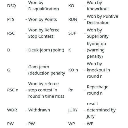
Won by
Won by
DSQ
-
KO
-
Disqualification
Knowckout
Won by Puntive
PTS
-
Won by Points
RUN
-
Declaration
Won by Referee
Won by
RSC
-
SUP
-
Stop Contest
Superiority
Kyong-go
D
-
Deuk-jeom (point)
K
-
(warning
penalty)
Won by
Gam-jeom
G
-
KO n
-
knockout in
(deduction penalty
round n
Won by referee
Repechage
RSC n
-
stop contest in
Rn
-
round n
round n time m:ss
result
WDR
-
Withdrawn
JURY
-
determined by
Jury
PW
-
PW
WP
-
WP