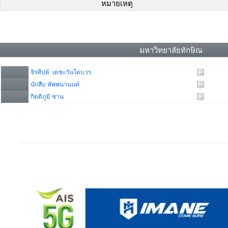
หมายเหตุ
มหาวิทยาลัยทักษิณ
จิรทีปต์ เตชะวันโตบวร
นักสืบ หัพพนานนท์
กิตติภูมิ ชาน