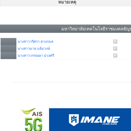
หมายเหตุ
มหาวิทยาลัยเทคโนโลยีราชมงคลธัญบุ
นางสาววริศรา ดวงกมล
นางสาวมาย แย้มวงษ์
นางสาววรรณษา ม่วงศรี