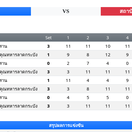
VS
สถาบ
Set
1
2
3
4
ีสาน
3
11
11
10
11
าคุณทหารลาดกระบัง
1
9
8
12
9
ีสาน
0
2
7
4
0
าคุณทหารลาดกระบัง
3
3
11
11
11
ีสาน
1
11
4
4
9
าคุณทหารลาดกระบัง
3
3
8
11
11
ีสาน
0
4
5
5
0
าคุณทหารลาดกระบัง
3
3
11
11
11
สรุปผลการแข่งขัน