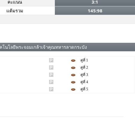
คะแนน
3:1
แต้มรวม
145:98
คโนโลยีพระจอมเกล้าเจ้าคุณทหารลาดกระบัง
คู่ที่ 1
คู่ที่ 2
คู่ที่ 3
คู่ที่ 4
คู่ที่ 5