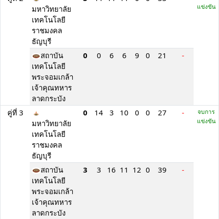
แข่งขัน
มหาวิทยาลัย
เทคโนโลยี
ราชมงคล
ธัญบุรี
สถาบัน
0
0
6
6
9
0
21
-
เทคโนโลยี
พระจอมเกล้า
เจ้าคุณทหาร
ลาดกระบัง
คู่ที่ 3
0
14
3
10
0
0
27
-
จบการ
แข่งขัน
มหาวิทยาลัย
เทคโนโลยี
ราชมงคล
ธัญบุรี
สถาบัน
3
3
16
11
12
0
39
-
เทคโนโลยี
พระจอมเกล้า
เจ้าคุณทหาร
ลาดกระบัง