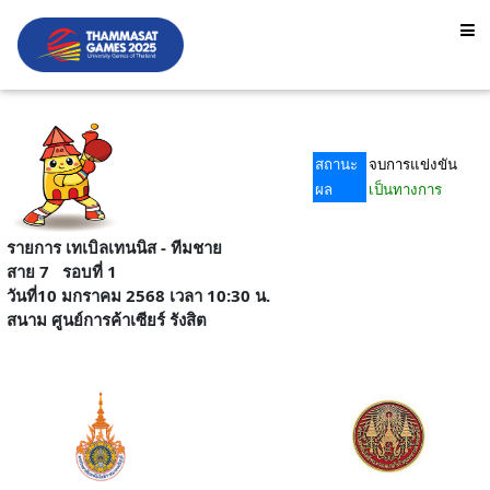
สถานะ
จบการแข่งขัน
ผล
เป็นทางการ
รายการ เทเบิลเทนนิส - ทีมชาย
สาย 7 รอบที่ 1
วันที่10 มกราคม 2568 เวลา 10:30 น.
สนาม ศูนย์การค้าเซียร์ รังสิต