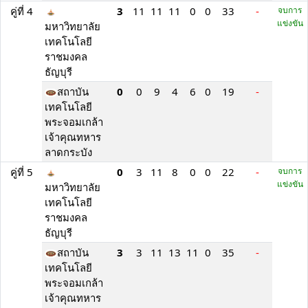
คู่ที่ 4
3
11
11
11
0
0
33
-
จบการ
แข่งขัน
มหาวิทยาลัย
เทคโนโลยี
ราชมงคล
ธัญบุรี
สถาบัน
0
0
9
4
6
0
19
-
เทคโนโลยี
พระจอมเกล้า
เจ้าคุณทหาร
ลาดกระบัง
คู่ที่ 5
0
3
11
8
0
0
22
-
จบการ
แข่งขัน
มหาวิทยาลัย
เทคโนโลยี
ราชมงคล
ธัญบุรี
สถาบัน
3
3
11
13
11
0
35
-
เทคโนโลยี
พระจอมเกล้า
เจ้าคุณทหาร