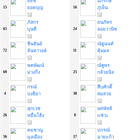
ธีธัช
อภิรักษ์
ยอดบุญ
ภู่เย็น
15
16
ภัสกร
ธนภัทร
บุษดี
ลอยวานิช
65
24
ชินธันย์
ณัฐนนท์
จันทาวงษ์
คุ้มผล
72
11
พคพัฒน์
ณัฐพร
ม่วงกิ่ง
กล้วยนิจ
69
25
กรณ์
สืบศักดิ์
ปงธิยา
สมสวย
4
38
สุภเวช
ยศพัทธ์
หมื่นโฮ้ง
แซ่วะ
26
8
คมชาญ
ปกรณ์
มุงเมือง
ฉายแก้ว
56
17