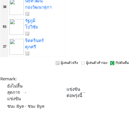
นัธทวัฒน์
กองวัฒนาสุภา
30
รัฐภูมิ
โปวิชัย
93
จิตตรินทร์
ศุภศรี
37
ผู้เล่นตัวจริง
ผู้เล่นตัวสำรอง
กัปตันทีม
Remark:
ยังไม่สิ้น
แข่งขัน
สุดการ
-
-
ต่อพรุ่งนี้
แข่งขัน
ชนะ Bye
-
ชนะ Bye