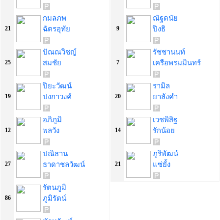
กมลภพ
ณัฐดนัย
ฉัตรอุทัย
ปิงธิ
21
9
ปัณณวิชญ์
รัชชานนท์
สมชัย
เครือพรมมินทร์
25
7
ปิยะวัฒน์
รามิล
ปงกาวงค์
ยาลังคำ
19
20
อภิภูมิ
เวชพิสิฐ
พลวัง
รักน้อย
12
14
ปณิธาน
ภูริพัฒน์
ธาดาชลวัฒน์
แซ่ยั้ง
27
21
รัตนภูมิ
ภูมิรัตน์
86