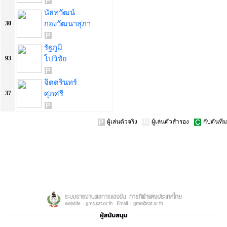
นัธทวัฒน์
กองวัฒนาสุภา
30
รัฐภูมิ
โปวิชัย
93
จิตตรินทร์
ศุภศรี
37
ผู้เล่นตัวจริง
ผู้เล่นตัวสำรอง
กัปตันทีม