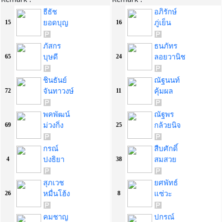
ธีธัช
อภิรักษ์
ยอดบุญ
ภู่เย็น
15
16
ภัสกร
ธนภัทร
บุษดี
ลอยวานิช
65
24
ชินธันย์
ณัฐนนท์
จันทาวงษ์
คุ้มผล
72
11
พคพัฒน์
ณัฐพร
ม่วงกิ่ง
กล้วยนิจ
69
25
กรณ์
สืบศักดิ์
ปงธิยา
สมสวย
4
38
สุภเวช
ยศพัทธ์
หมื่นโฮ้ง
แซ่วะ
26
8
คมชาญ
ปกรณ์