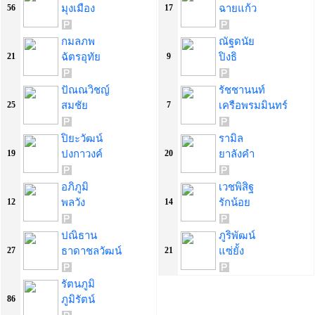
มุงเมือง
ฉายแก้ว
56
17
กมลภพ
ณัฐดนัย
ฉัตรอุทัย
ปิงธิ
21
9
ปัณณวิชญ์
รัชชานนท์
สมชัย
เครือพรมมินทร์
25
7
ปิยะวัฒน์
รามิล
ปงกาวงค์
ยาลังคำ
19
20
อภิภูมิ
เวชพิสิฐ
พลวัง
รักน้อย
12
14
ปณิธาน
ภูริพัฒน์
ธาดาชลวัฒน์
แซ่ยั้ง
27
21
รัตนภูมิ
ภูมิรัตน์
86