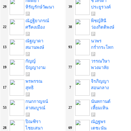
กิตติยา
ชวัลรดา
หิรัญรักษ์วัฒนา
ประยูรวงค์
29
39
ณัฎฐิยาภรณ์
พิชญ์สินี
ศรีคงเมือง
ว่องกิตติพงษ์
22
38
ณัฐญาดา
นวพร
สมานพงษ์
กร่ำกระโทก
13
93
กัญญ์
วรรณวิษา
ปัญญางาม
พวงมาลัย
19
77
พรพรรณ
จิรภิญญา
สุทธิ
สอนกลาง
17
7
กนกกาญจน์
นันทกานต์
ล่าสมบูรณ์
เหี้ยมเหิน
53
27
ปิณฑิรา
ณัฏฐพร
ไชยเสนา
เตชะนัน
28
69