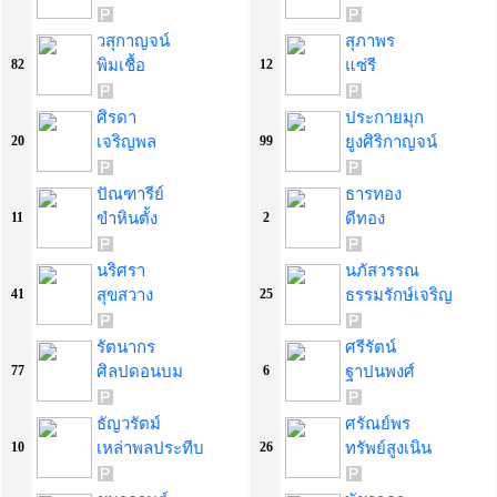
วสุกาญจน์
สุภาพร
พิมเชื้อ
แซ่รี
82
12
ศิรดา
ประกายมุก
เจริญพล
ยูงศิริกาญจน์
20
99
ปัณฑารีย์
ธารทอง
ขำหินตั้ง
ดีทอง
11
2
นริศรา
นภัสวรรณ
สุขสวาง
ธรรมรักษ์เจริญ
41
25
รัตนากร
ศรีรัตน์
ศิลปดอนบม
ฐาปนพงศ์
77
6
ธัญวรัตม์
ศรัณย์พร
เหล่าพลประทีบ
ทรัพย์สูงเนิน
10
26