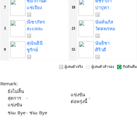
ชนากานต์
พัชราภา
แซ่เจียง
ปาปุทา
7
18
ณิชาภัทร
นันท์นภัส
สะเเหละ
วัตตพรหม
3
23
สุณันธินี
นันธิชา
ชูรักษ์
ศิริวดี
9
55
ผู้เล่นตัวจริง
ผู้เล่นตัวสำรอง
กัปตันทีม
Remark:
ยังไม่สิ้น
แข่งขัน
สุดการ
-
-
ต่อพรุ่งนี้
แข่งขัน
ชนะ Bye
-
ชนะ Bye