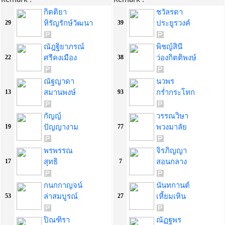
กิตติยา
ชวัลรดา
หิรัญรักษ์วัฒนา
ประยูรวงค์
29
39
ณัฎฐิยาภรณ์
พิชญ์สินี
ศรีคงเมือง
ว่องกิตติพงษ์
22
38
ณัฐญาดา
นวพร
สมานพงษ์
กร่ำกระโทก
13
93
กัญญ์
วรรณวิษา
ปัญญางาม
พวงมาลัย
19
77
พรพรรณ
จิรภิญญา
สุทธิ
สอนกลาง
17
7
กนกกาญจน์
นันทกานต์
ล่าสมบูรณ์
เหี้ยมเหิน
53
27
ปิณฑิรา
ณัฏฐพร