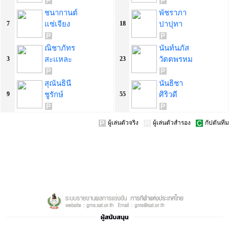
ชนากานต์
พัชราภา
แซ่เจียง
ปาปุทา
7
18
ณิชาภัทร
นันท์นภัส
สะเเหละ
วัตตพรหม
3
23
สุณันธินี
นันธิชา
ชูรักษ์
ศิริวดี
9
55
ผู้เล่นตัวจริง
ผู้เล่นตัวสำรอง
กัปตันทีม