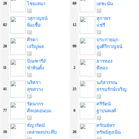
ไชยเสนา
เตชะนัน
28
69
วสุกาญจน์
สุภาพร
พิมเชื้อ
แซ่รี
82
12
ศิรดา
ประกายมุก
เจริญพล
ยูงศิริกาญจน์
20
99
ปัณฑารีย์
ธารทอง
ขำหินตั้ง
ดีทอง
11
2
นริศรา
นภัสวรรณ
สุขสวาง
ธรรมรักษ์เจริญ
41
25
รัตนากร
ศรีรัตน์
ศิลปดอนบม
ฐาปนพงศ์
77
6
ธัญวรัตม์
ศรัณย์พร
เหล่าพลประทีบ
ทรัพย์สูงเนิน
10
26