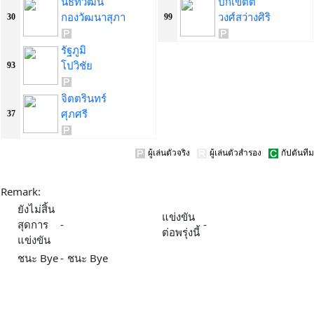
นัธทวัฒน์
ปกเขตต์
กองวัฒนาสุภา
วงศ์สว่างศิริ
30
99
รัฐภูมิ
โปวิชัย
93
จิตตรินทร์
ศุภศรี
37
ผู้เล่นตัวจริง
ผู้เล่นตัวสำรอง
กัปตันทีม
Remark:
ยังไม่สิ้น
แข่งขัน
สุดการ
-
-
ต่อพรุ่งนี้
แข่งขัน
ชนะ Bye
-
ชนะ Bye