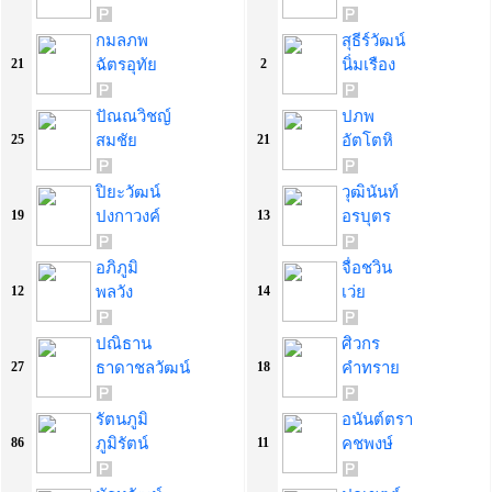
กมลภพ
สุธีร์วัฒน์
ฉัตรอุทัย
นิ่มเรือง
21
2
ปัณณวิชญ์
ปภพ
สมชัย
อัตโตหิ
25
21
ปิยะวัฒน์
วุฒินันท์
ปงกาวงค์
อรบุตร
19
13
อภิภูมิ
จื่อชวิน
พลวัง
เว่ย
12
14
ปณิธาน
ศิวกร
ธาดาชลวัฒน์
คำทราย
27
18
รัตนภูมิ
อนันต์ตรา
ภูมิรัตน์
คชพงษ์
86
11