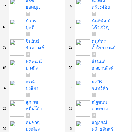
ธีธัช
ณวัฒน์
ยอดบุญ
ศรีวงศ์ชัย
15
9
ภัสกร
นันทิพัฒน์
บุษดี
โค้วเจริญ
65
7
ชินธันย์
ตนุภัทร
จันทาวงษ์
ตั้งใจการุณย์
72
22
พคพัฒน์
ธีรนันท์
ม่วงกิ่ง
เก่งปานสิงห์
69
55
กรณ์
พศวีร์
ปงธิยา
จันทร์คำ
4
19
สุภเวช
ณัฐชนน
หมื่นโฮ้ง
มาตขาว
26
10
คมชาญ
ธัญกรณ์
มุงเมือง
คล้ายจันทร์
56
6