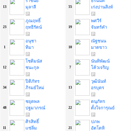
ราชันย์
ธีรนันท์
มุลาลี
เก่งปานสิงห์
13
55
ภูณฤทธิ์
พศวีร์
ฤทธิรัตน์
จันทร์คำ
23
19
อนุชา
ณัฐชนน
ทิมา
มาตขาว
1
10
โชติมนัส
นันทิพัฒน์
ชนะกุล
โค้วเจริญ
12
7
ปิติภัทร
วุฒินันท์
ภิรมย์ใหม่
อรบุตร
34
13
ชยุตพล
ตนุภัทร
ปฐมาภรณ์
ตั้งใจการุณย์
48
22
ศิรสิทธิ์
ปภพ
แซ่ลิ่ม
อัตโตหิ
11
21