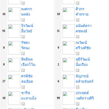
พงศกร
ศิวกร
พลพัง
คำทราย
16
18
จิรวัฒน์
อนันต์ตรา
ยิ้มวัลย์
คชพงษ์
91
11
รัชตะ
ณวัฒน์
รัตนะ
ศรีวงศ์ชัย
8
9
สิทธิพล
สุธีร์วัฒน์
เจือกโว้น
นิ่มเรือง
8
2
ศรพิชัย
ธัญกรณ์
สงเอียด
คล้ายจันทร์
27
6
ซารีฟ
ปกเขตต์
มะสาแม็ง
วงศ์สว่างศิริ
10
99