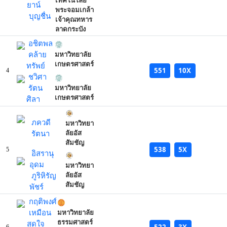
เทคโนโลยี
ยาน์
พระจอมเกล้า
บุญชื่น
เจ้าคุณทหาร
ลาดกระบัง
อชิตพล
คล้าย
มหาวิทยาลัย
เกษตรศาสตร์
ทรัพย์
551
10X
4
ชวิศา
รัตน
มหาวิทยาลัย
เกษตรศาสตร์
ศิลา
ภควดี
มหาวิทยา
รัตนา
ลัยอัส
สัมชัญ
538
5X
5
อิสรานุ
อุดม
มหาวิทยา
ภูริหิรัญ
ลัยอัส
สัมชัญ
พัชร์
กฤติพงศ์
เหมือน
มหาวิทยาลัย
ธรรมศาสตร์
สุดใจ
522
3X