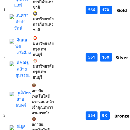
การกีฬาแห่ง
แสร์
ชาติ
566
17X
Gold
1
เณศรา
มหาวิทยาลัย
จำปา
การกีฬาแห่ง
รัตน์
ชาติ
จิณณ
มหาวิทยาลัย
พัต
กรุงเทพ
ศรีเมือง
ธนบุรี
561
16X
Silver
2
พีชณัฐ
มหาวิทยาลัย
คล้าย
กรุงเทพ
สุบรรณ
ธนบุรี
สถาบัน
วุฒิภัทร
เทคโนโลยี
สาย
พระจอมเกล้า
จันทร์
เจ้าคุณทหาร
ลาดกระบัง
554
9X
Bronze
3
สถาบัน
ณัฐธ