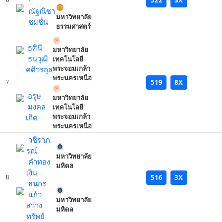
6
ณัฐณิชา
มหาวิทยาลัย
ชมชื่น
ธรรมศาสตร์
ธศินี
มหาวิทยาลัย
ธนวุฒิ
เทคโนโลยี
คติวรกุล
พระจอมเกล้า
พระนครเหนือ
519
8X
7
อรุษ
มหาวิทยาลัย
มงคล
เทคโนโลยี
เกิด
พระจอมเกล้า
พระนครเหนือ
วชิราภ
รณ์
มหาวิทยาลัย
คำทอง
มหิดล
เงิน
516
3X
8
ธนกร
แก้ว
มหาวิทยาลัย
สว่าง
มหิดล
ทรัพย์