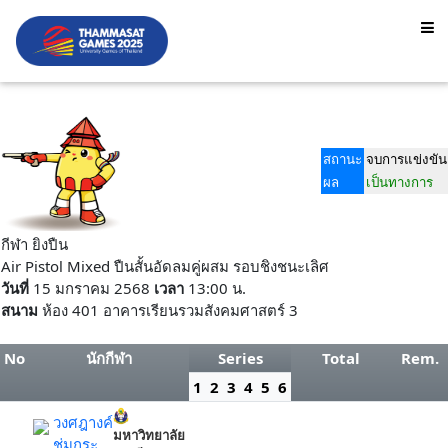
สถานะ
จบการแข่งขัน
ผล
เป็นทางการ
กีฬา ยิงปืน
Air Pistol Mixed ปืนสั้นอัดลมคู่ผสม รอบชิงชนะเลิศ
วันที่
15 มกราคม 2568
เวลา
13:00 น.
สนาม
ห้อง 401 อาคารเรียนรวมสังคมศาสตร์ 3
No
นักกีฬา
Series
Total
Rem.
1
2
3
4
5
6
วงศฎางค์
มหาวิทยาลัย
ชุ่มกระ