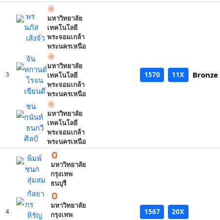
พร
มหาวิทยาลัย
นภัส
เทคโนโลยี
เส้งจั่ว
พระจอมเกล้า
พระนครเหนือ
จัน
มหาวิทยาลัย
ทกานต์
Bronze
1570
11X
3
เทคโนโลยี
โรจน
พระจอมเกล้า
เขียนดี
พระนครเหนือ
ชน
มหาวิทยาลัย
กนันท์
เทคโนโลยี
ธนกวี
พระจอมเกล้า
ศิลป์
พระนครเหนือ
พิมพ์
มหาวิทยาลัย
ชนก
กรุงเทพ
สุ่มสม
ธนบุรี
กัลยา
กร
มหาวิทยาลัย
1567
20X
4
หิรัญ
กรุงเทพ