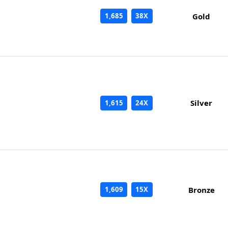
1,685
38X
Gold
Silver
1,615
24X
1,609
15X
Bronze