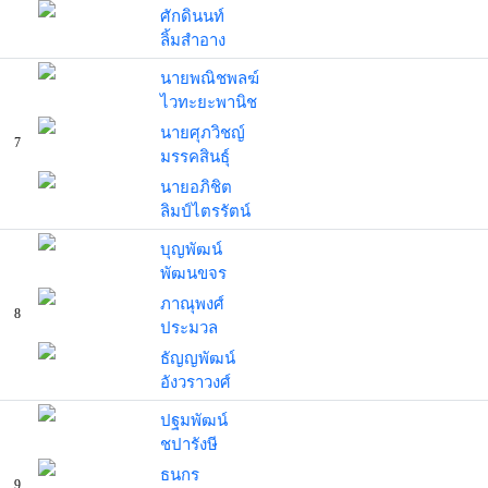
ศักดินนท์
ลิ้มสำอาง
นายพณิชพลฆ์
ไวทะยะพานิช
นายศุภวิชญ์
7
มรรคสินธุ์
นายอภิชิต
ลิมป์ไตรรัตน์
บุญพัฒน์
พัฒนขจร
ภาณุพงศ์
8
ประมวล
ธัญญพัฒน์
อังวราวงศ์
ปฐมพัฒน์
ชปารังษี
ธนกร
9