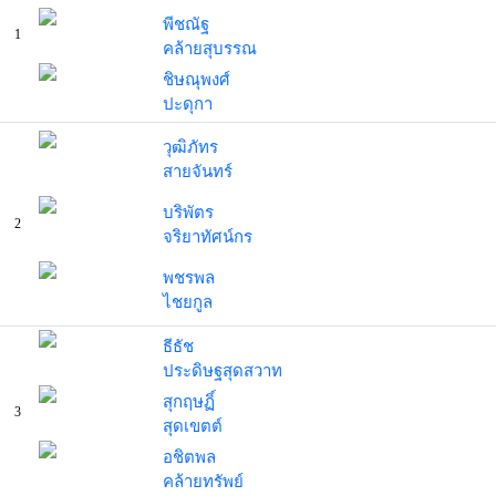
พีชณัฐ
1
คล้ายสุบรรณ
ชิษณุพงศ์
ปะดุกา
วุฒิภัทร
สายจันทร์
บริพัตร
2
จริยาทัศน์กร
พชรพล
ไชยกูล
ธีธัช
ประดิษฐสุดสวาท
สุกฤษฏิ์
3
สุดเขตต์
อชิตพล
คล้ายทรัพย์