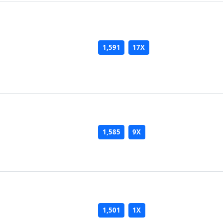
1,591
17X
1,585
9X
1,501
1X