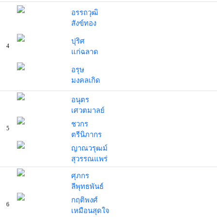
อรรถวุฒิ
สังข์ทอง
ปุริศ
4
แก่ฉลาด
อรุษ
มงคลเกิด
อนุตร
เศวตมาลย์
ชวกร
5
ตรีนิภากร
ญาณวรุฒม์
สุวรรณแพร่
ศุภกร
ลีพุทธพันธ์
กฤติพงศ์
6
เหมือนสุดใจ