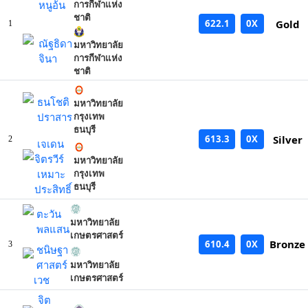
หนูอ้น
การกีฬาแห่ง
ชาติ
622.1
0X
Gold
1
ณัฐธิดา
มหาวิทยาลัย
จินา
การกีฬาแห่ง
ชาติ
ธนโชติ
มหาวิทยาลัย
ปราสาร
กรุงเทพ
ธนบุรี
613.3
0X
Silver
2
เจเดน
จิตรวีร์
มหาวิทยาลัย
เหมาะ
กรุงเทพ
ธนบุรี
ประสิทธิ์
ตะวัน
มหาวิทยาลัย
พลแสน
เกษตรศาสตร์
Bronze
610.4
0X
3
ชนิษฐา
ศาสตร์
มหาวิทยาลัย
เกษตรศาสตร์
เวช
จิต