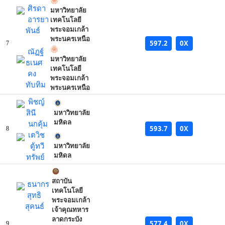
ศิรดา
มหาวิทยาลัย
อารยา
เทคโนโลยี
พันธ์
พระจอมเกล้า
พระนครเหนือ
597.2
0X
7
ณัฏฐ์
มหาวิทยาลัย
ธเนศ
เทคโนโลยี
คง
พระจอมเกล้า
ทับทิม
พระนครเหนือ
พิชญ์
สินี
มหาวิทยาลัย
มหิดล
นกคุ้ม
593.7
0X
8
เตวิช
ตู้ทวี
มหาวิทยาลัย
มหิดล
ทรัพย์
สถาบัน
ธนากร
เทคโนโลยี
สุทธิ
พระจอมเกล้า
สุคนธ์
เจ้าคุณทหาร
ลาดกระบัง
577.4
0X
9