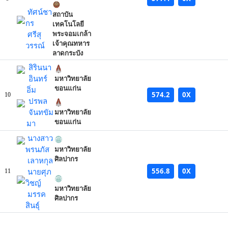
ทัศน์ชา
สถาบัน
กร
เทคโนโลยี
ศรีสุ
พระจอมเกล้า
เจ้าคุณทหาร
วรรณ์
ลาดกระบัง
สิรินนา
อินทร์
มหาวิทยาลัย
ขอนแก่น
อิ่ม
574.2
0X
10
ปรพล
จันทขัม
มหาวิทยาลัย
ขอนแก่น
มา
นางสาว
พรนภัส
มหาวิทยาลัย
ศิลปากร
เลาหกุล
556.8
0X
นายศุภ
11
วิชญ์
มหาวิทยาลัย
มรรค
ศิลปากร
สินธุ์