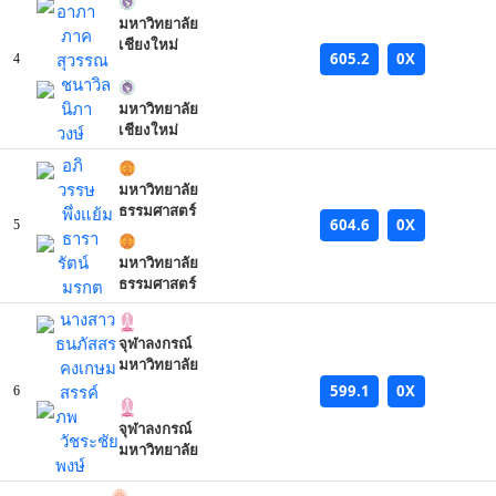
อาภา
มหาวิทยาลัย
ภาค
เชียงใหม่
605.2
0X
สุวรรณ
4
ชนาวิล
นิภา
มหาวิทยาลัย
เชียงใหม่
วงษ์
อภิ
วรรษ
มหาวิทยาลัย
ธรรมศาสตร์
พึ่งแย้ม
604.6
0X
5
ธารา
รัตน์
มหาวิทยาลัย
ธรรมศาสตร์
มรกต
นางสาว
ธนภัสสร
จุฬาลงกรณ์
มหาวิทยาลัย
คงเกษม
599.1
0X
สรรค์
6
ภพ
จุฬาลงกรณ์
วัชระชัย
มหาวิทยาลัย
พงษ์