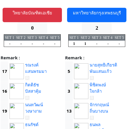
วิทยาลัยบัณฑิตเอเชีย
มหาวิทยาลัยกรุงเทพธนบุรี
0
2
SET 1
SET 2
SET 3
SET 4
SET 5
SET 1
SET 2
SET 3
SET 4
SET 5
-
-
-
-
-
1
1
-
-
-
Remark :
Remark :
รณรงค์
นายสุทธิเกียรติ
17
แสนพรมมา
5
พันแสนแก้ว
กิตติธัช
พิชิตพงษ์
16
ปัสสาคุ้ม
3
ใจกล้า
นนทวัฒน์
จักรกฤษณ์
19
วงษางาม
13
ถิ่นบางบน
ธนรัชต์
ธนพล