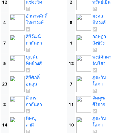
12
แข่จะวัด
2
ทรัพย์เย็น
อำนาจศักดิ์
มงคล
4
โทผาวงษ์
8
ปัทวงค์
ศิริวัฒน์
กฤษฎา
7
ถากันหา
1
สังข์วัง
บุญคุ้ม
พงษ์ศักดา
5
ทิพย์วงศ์
12
จันริสา
ศิริศักดิ์
ภูตะวัน
23
อนุลุน
7
โสภา
ศิวกร
จัตตุพล
2
ถากันหา
11
ศิริอาจ
พิษณุ
ภูตะวัน
14
ลาดี
10
โสภา