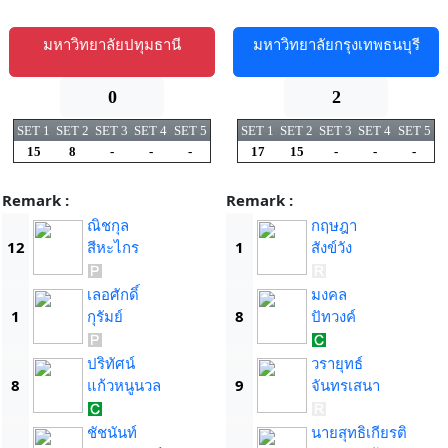
มหาวิทยาลัยปทุมธานี
มหาวิทยาลัยกรุงเทพธนบุรี
0
2
SET 1
SET 2
SET 3
SET 4
SET 5
SET 1
SET 2
SET 3
SET 4
SET 5
15
8
-
-
-
17
15
-
-
-
Remark :
Remark :
ณิชกุล
กฤษฎา
12
สีหะไกร
1
สังข์วัง
เลอศักดิ์
มงคล
1
กุรัมย์
8
ปัทวงค์
ปริทัศน์
วรายุทธ์
8
แก้วหนูนวล
9
จันทรเสนา
ชัชนันท์
นายสุทธิเกียรติ