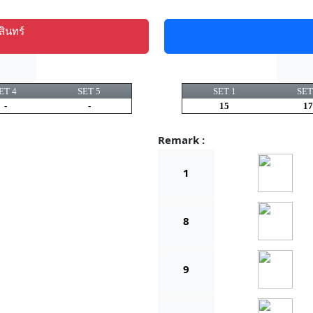
ินทร์
ET 4
SET 5
SET 1
SET
-
-
15
17
Remark :
1
8
9