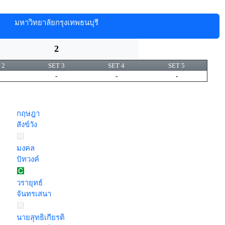
มหาวิทยาลัยกรุงเทพธนบุรี
2
 2
SET 3
SET 4
SET 5
-
-
-
กฤษฎา
สังข์วัง
มงคล
ปัทวงค์
วรายุทธ์
จันทรเสนา
นายสุทธิเกียรติ