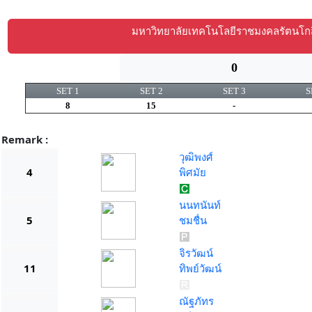
มหาวิทยาลัยเทคโนโลยีราชมงคลรัตนโกส
0
SET 1
SET 2
SET 3
S
8
15
-
Remark :
วุฒิพงศ์
4
พิศมัย
นนทนันท์
5
ชมชื่น
จิรวัฒน์
11
ทิพย์วัฒน์
ณัฐภัทร