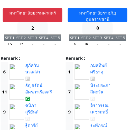
มหาวิทยาลัยธรรมศาสตร์
มหาวิทยาลัยราชภัฏ
อุบลราชธานี
2
0
SET 1
SET 2
SET 3
SET 4
SET 5
SET 1
SET 2
SET 3
SET 4
SET 5
15
17
-
-
-
6
16
-
-
-
Remark :
Remark :
สุภัควัน
กมลทิพย์
6
นวลสง่า
1
ศรีธาตุ
ธัญยรัตน์
นิระประภา
11
อัครภาเรืองศรี
7
สีตะวัน
ชนิภา
จิราวรรณ
9
สุริยันต์
9
เพชรฤทธิ์
ฐิตารีย์
ระพีภรณ์