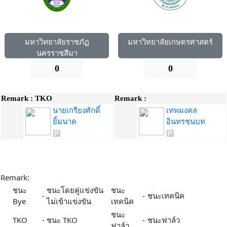
มหาวิทยาลัยราชภัฏ
มหาวิทยาลัยเกษตรศาสตร์
นครราชสีมา
0
0
Remark :
TKO
Remark :
นายเกรียงศักดิ์
เทพมงคล
ยิ้มนาค
อินทรชนบท
Remark:
ชนะ
ชนะโดยคู่แข่งขัน
ชนะ
-
-
ชนะเทคนิค
Bye
ไม่เข้าแข่งขัน
เทคนิค
ชนะ
TKO
-
ชนะ TKO
-
ชนะฟาล์ว
ฟาล์ว