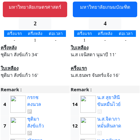
มหาวิทยาลัยเกษตรศาสตร์
มหาวิทยาลัยเกษมบัณฑิต
2
4
ครึ่งแรก
ครึ่งหลัง
ต่อเวลา
ครึ่งแรก
ครึ่งหลัง
ต่อเวลา
-
1
-
1
-
-
ครึ่งหลัง
ใบเหลือง
ชุติมา สังข์แก้ว 34'
น.ส เจนิสตา นุนาบี 11'
ใบเหลือง
ครึ่งแรก
ชุติมา สังข์แก้ว 16'
น.ส.ธนพร จันทร์แจ้ง 16'
Remark :
Remark :
กรกช
น.ส สุธาสินี
4
คงนวล
14
ขันหมื่นไวย์
ชุติมา
น.ส.จิดาภา
7
สังข์แก้ว
12
หมั่่นหินลาด