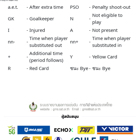
a.e.t.
-
After extra time
PSO
-
Penalty shoot-out
Not eligible to
GK
-
Goalkeeper
N
-
play
I
-
Injured
A
-
Not present
Time when player
Time when player
nn-
-
nn+
-
substituted out
substituted in
Additional time
+
-
Y
-
Yellow Card
(period follows)
R
-
Red Card
ชนะ Bye
-
ชนะ Bye