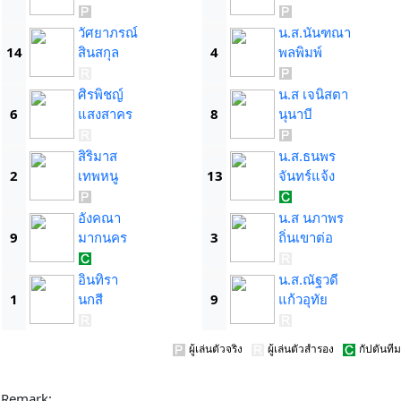
วัศยาภรณ์
น.ส.นันฑณา
14
สินสกุล
4
พลพิมพ์
ศิรพิชญ์
น.ส เจนิสตา
6
แสงสาคร
8
นุนาบี
สิริมาส
น.ส.ธนพร
2
เทพหนู
13
จันทร์แจ้ง
อังคณา
น.ส นภาพร
9
มากนคร
3
ถิ่นเขาต่อ
อินทิรา
น.ส.ณัฐวดี
1
นกสี
9
แก้วอุทัย
ผู้เล่นตัวจริง
ผู้เล่นตัวสำรอง
กัปตันทีม
Remark: