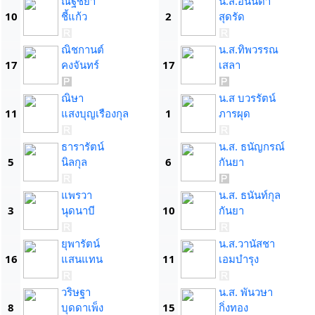
ณัฐชยา
น.ส.อนันดา
10
ชี้แก้ว
2
สุดรัด
ณิชกานต์
น.ส.ทิพวรรณ
17
คงจันทร์
17
เสลา
ณิษา
น.ส บวรรัตน์
11
แสงบุญเรืองกุล
1
ภารผุด
ธารารัตน์
น.ส. ธนัญกรณ์
5
นิลกุล
6
กันยา
แพรวา
น.ส. ธนันท์กุล
3
นุดนาบี
10
กันยา
ยุพารัตน์
น.ส.วานัสชา
16
แสนแทน
11
เอมบำรุง
วริษฐา
น.ส. พันวษา
8
บุดดาเพ็ง
15
กิ่งทอง