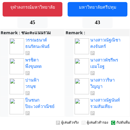
จุฬาลงกรณ์มหาวิทยาลัย
มหาวิทยาลัยศรีปทุม
45
43
Remark :
ชนะคะแนนรวม
Remark :
วรรณธนาต์
นางสาวณัฐณิชา
ธนรัตนะพันธ์
คงจันทร์
พรชิตา
นางสาวพัชรีพร
พึ่งขุนทด
เอมโอฐ
ปานฟ้า
นางสาววริษา
วรนุช
วิญญา
ปิ่นชนก
นางสาวณัฐนันท์
ปิยะวงค์วาณิชย์
รวมสันเทียะ
ผู้เล่นตัวจริง
ผู้เล่นตัวสำรอง
กัปตันทีม