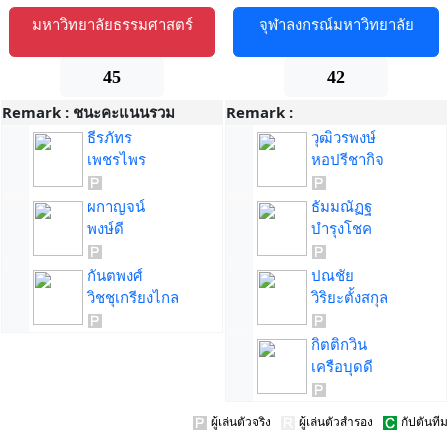
มหาวิทยาลัยธรรมศาสตร์
จุฬาลงกรณ์มหาวิทยาลัย
45
42
Remark :
ชนะคะแนนรวม
Remark :
ธีรภัทร
วุฒิวรพงษ์
เพชรไพร
หอปรีชากิจ
ผกาญจน์
ธัมมณัฏฐ
พงษ์ดี
บำรุงโชค
กันตพงศ์
ปณชัย
วิชชุเกรียงไกล
วิริยะตั้งสกุล
กิตติกวิน
เครือบุดดี
ผู้เล่นตัวจริง
ผู้เล่นตัวสำรอง
กัปตันทีม